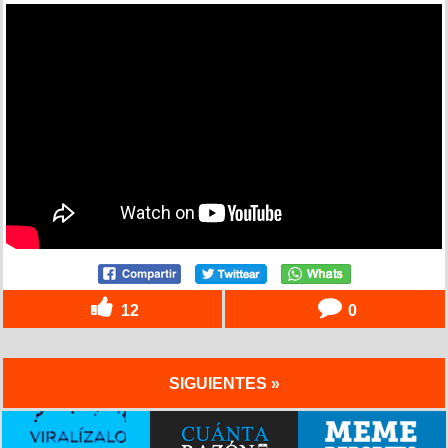
12
0
SIGUIENTES »