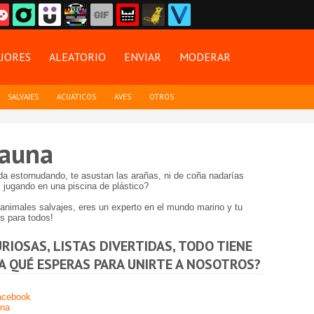
JORES
ALEATORIO
ENVIAR
MODERAR
SALVAJES
ACUÁTICOS
AVES
OTROS
Fauna
da estornudando, te asustan las arañas, ni de coña nadarías
s jugando en una piscina de plástico?
animales salvajes, eres un experto en el mundo marino y tu
s para todos!
URIOSAS, LISTAS DIVERTIDAS, TODO TIENE
¿A QUÉ ESPERAS PARA UNIRTE A NOSOTROS?
Facebook
una