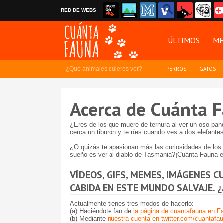
RED DE WEBS
ÚLTIMOS
ME
¿Qué animales quieres ver?
PERROS
GATOS
Acerca de Cuánta 
¿Eres de los que muere de ternura al ver un oso pan
cerca un tiburón y te ríes cuando ves a dos elefante
¿O quizás te apasionan más las curiosidades de los 
sueño es ver al diablo de Tasmania?¡Cuánta Fauna e
VÍDEOS, GIFS, MEMES, IMÁGENES C
CABIDA EN ESTE MUNDO SALVAJE. 
Actualmente tienes tres modos de hacerlo:
(a) Haciéndote fan de
la página de cuantafauna en 
(b) Mediante
nuestra cuenta en twitter.com/cuantafa