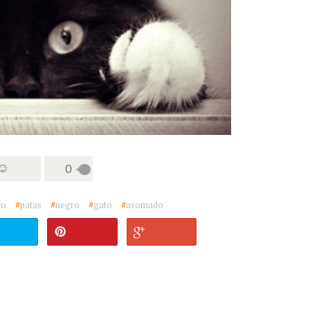
 ☺
0
co
#
patas
#
negro
#
gato
#
asomado