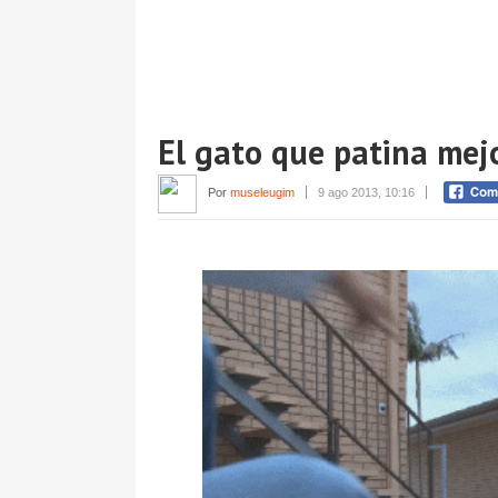
El gato que patina mej
Por
museleugim
9 ago 2013, 10:16