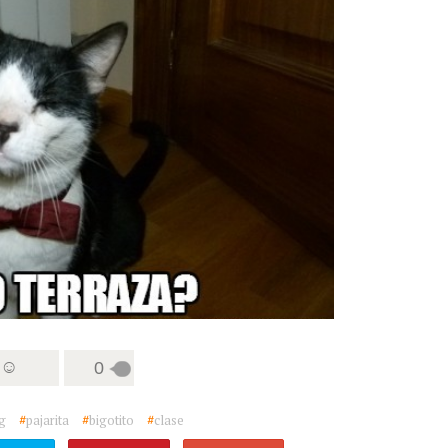
 ☺
0
g
#
pajarita
#
bigotito
#
clase