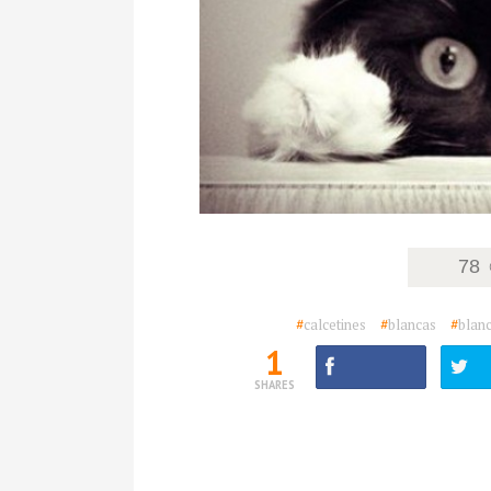
78
#
calcetines
#
blancas
#
blan
1
SHARES