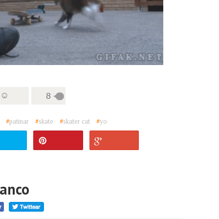
 ☺
8
#
patinar
#
skate
#
skater cat
#
yo
lanco