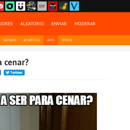
JORES
ALEATORIO
ENVIAR
MODERAR
SALVAJES
ACUÁTICOS
AVES
OTROS
a cenar?