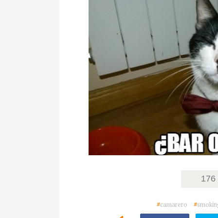
176
#
camarero
#
smokin