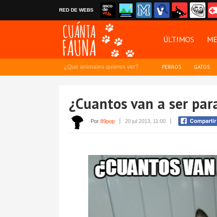
RED DE WEBS
ÚLTIMOS
ME
¿Qué animales quieres ver?
PERROS
GATOS
¿Cuantos van a ser par
Por
89pop
20 jul 2013, 11:00