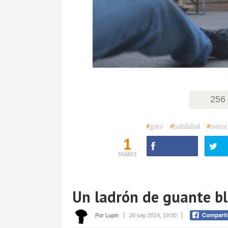
256
#
gato
#
habilidad
#
mejor
1
SHARES
Un ladrón de guante b
Por Lupin
26 sep 2014, 19:00