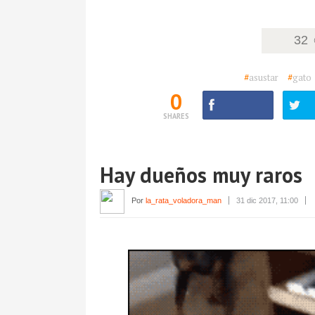
32
#
asustar
#
gato
0
SHARES
Hay dueños muy raros
Por
la_rata_voladora_man
31 dic 2017, 11:00