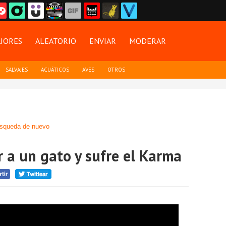
JORES
ALEATORIO
ENVIAR
MODERAR
SALVAJES
ACUÁTICOS
AVES
OTROS
squeda de nuevo
 a un gato y sufre el Karma