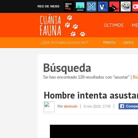
RED DE WEBS
ÚLTIMOS
ME
¿Qué animales quieres ver?
PERROS
GATOS
Búsqueda
Se han encontrado 129 resultados con "asustar" |
Bú
Hombre intenta asustar
Por
daninudo
6 nov 2018, 17:00