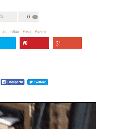
 ☺
0
#
guardián
#
oso
#
perro