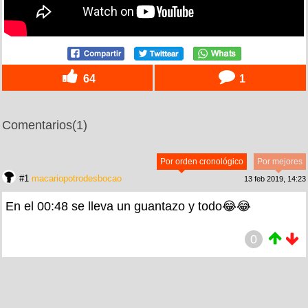
64
1
Comentarios
(1)
Por orden cronológico
Por mejores
#1
macariopotrodesbocao
13 feb 2019, 14:23
En el 00:48 se lleva un guantazo y todo😂😂
0