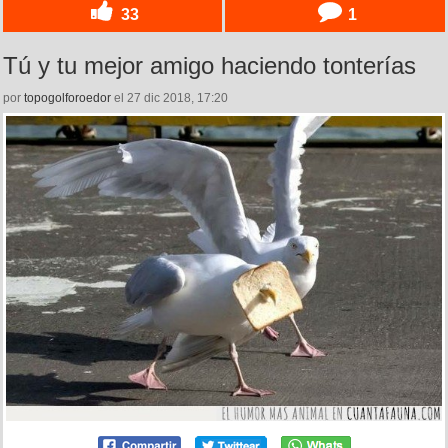
33
1
Tú y tu mejor amigo haciendo tonterías
por
topogolforoedor
el 27 dic 2018, 17:20