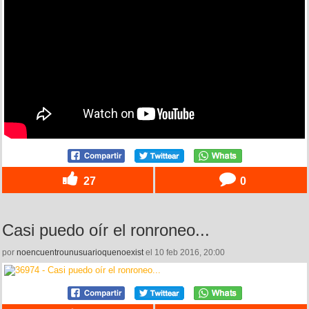
27
0
Casi puedo oír el ronroneo...
por
noencuentrounusuarioquenoexist
el 10 feb 2016, 20:00