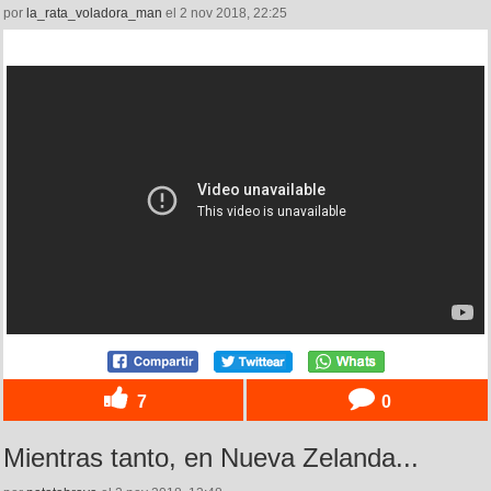
por
la_rata_voladora_man
el 2 nov 2018, 22:25
7
0
Mientras tanto, en Nueva Zelanda...