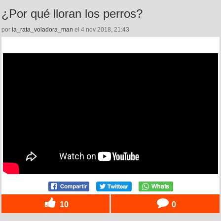
¿Por qué lloran los perros?
por
la_rata_voladora_man
el 4 nov 2018, 21:43
10
0