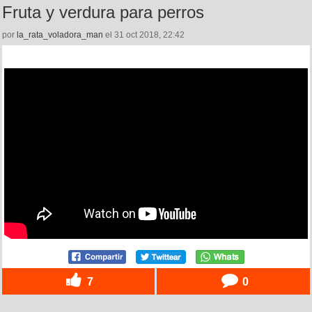
Fruta y verdura para perros
por
la_rata_voladora_man
el 31 oct 2018, 22:42
7
0