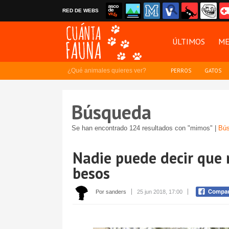
RED DE WEBS
ÚLTIMOS
ME
¿Qué animales quieres ver?
PERROS
GATOS
Búsqueda
Se han encontrado 124 resultados con "mimos" |
Bús
Nadie puede decir que 
besos
Por sanders
25 jun 2018, 17:00