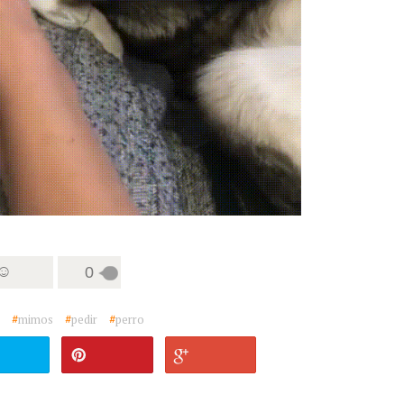
 ☺
0
#
mimos
#
pedir
#
perro