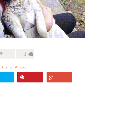
 ☺
1
#
cabra
#
mimos