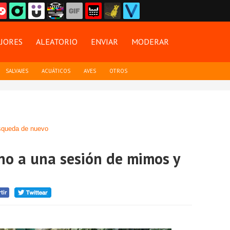
JORES
ALEATORIO
ENVIAR
MODERAR
SALVAJES
ACUÁTICOS
AVES
OTROS
queda de nuevo
no a una sesión de mimos y