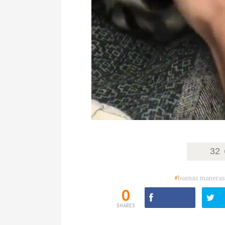
32
#
buenas maneras
0
SHARES