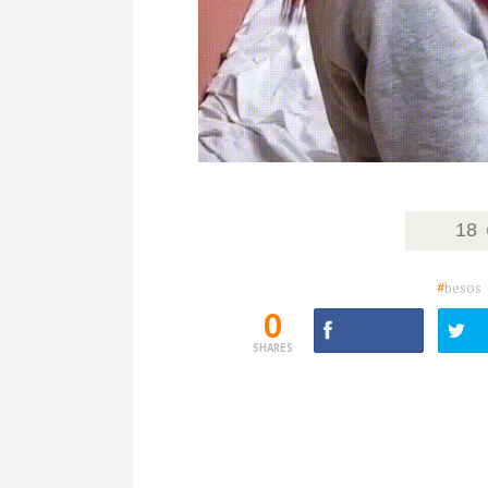
18
#
besos
0
SHARES