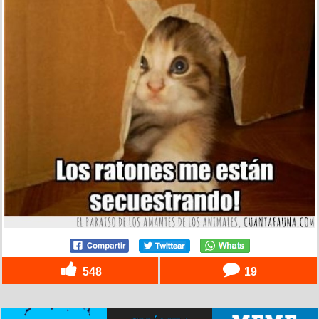
548
19