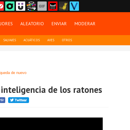
JORES
ALEATORIO
ENVIAR
MODERAR
SALVAJES
ACUÁTICOS
AVES
OTROS
queda de nuevo
inteligencia de los ratones