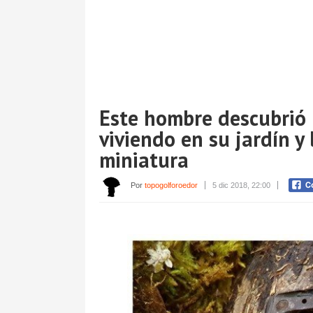
Este hombre descubrió 
viviendo en su jardín y
miniatura
Por
topogolforoedor
5 dic 2018, 22:00