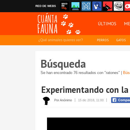
RED DE WEBS
ÚLTIMOS
ME
¿Qué animales quieres ver?
PERROS
GATOS
Búsqueda
Se han encontrado 76 resultados con "ratones" |
Bús
Experimentando con la 
Por Anónimo
15 dic 2018, 11:00