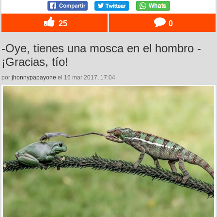
25
0
-Oye, tienes una mosca en el hombro -
¡Gracias, tío!
por
jhonnypapayone
el 16 mar 2017, 17:04