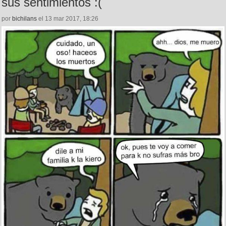
sus sentimientos :(
por
bichilans
el 13 mar 2017, 18:26