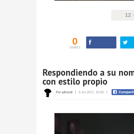
12
0
SHARES
Respondiendo a su nomb
con estilo propio
Por pifrendi
5 oct 2017, 10:00