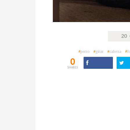
20
#
perro
#
girar
#
cabeza
#
f
0
SHARES