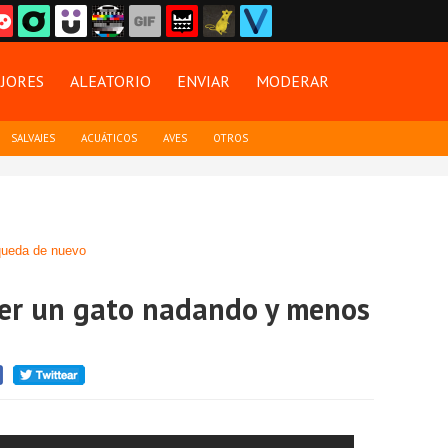
JORES
ALEATORIO
ENVIAR
MODERAR
SALVAJES
ACUÁTICOS
AVES
OTROS
ueda de nuevo
er un gato nadando y menos