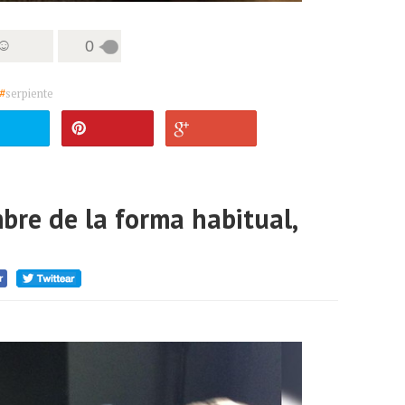
 ☺
0
#
serpiente
re de la forma habitual,