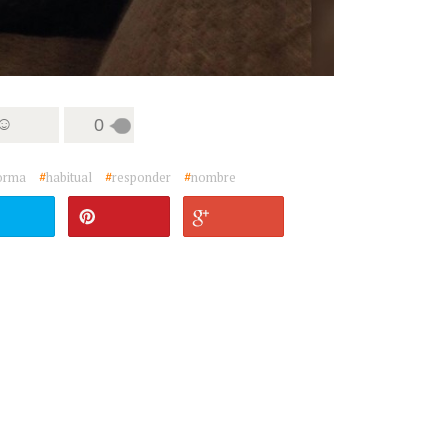
 ☺
0
orma
#
habitual
#
responder
#
nombre