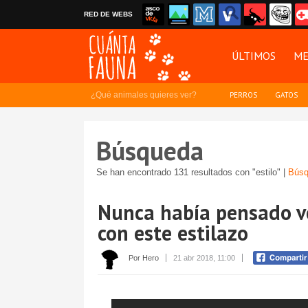
RED DE WEBS
ÚLTIMOS
ME
¿Qué animales quieres ver?
PERROS
GATOS
Búsqueda
Se han encontrado 131 resultados con "estilo" |
Búsq
Nunca había pensado v
con este estilazo
Por Hero
21 abr 2018, 11:00