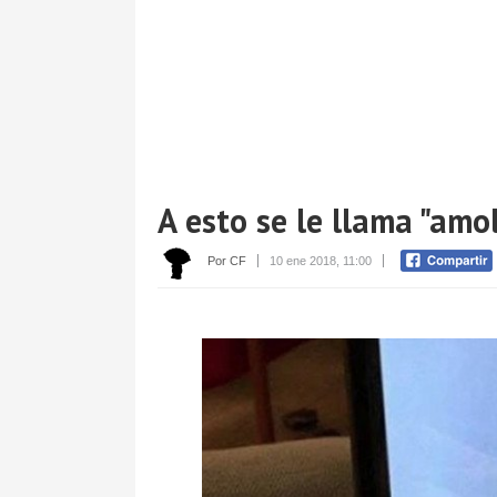
A esto se le llama "amol
Por CF
10 ene 2018, 11:00