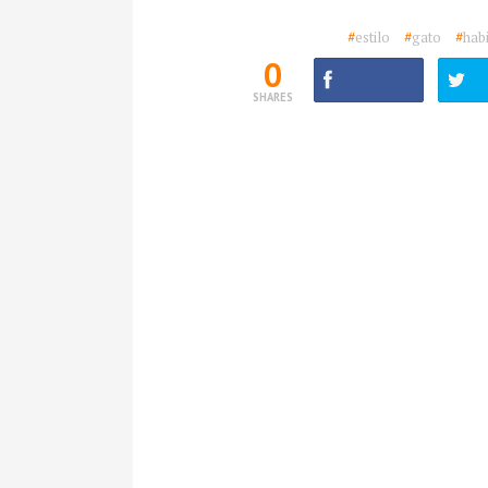
#
estilo
#
gato
#
hab
0
SHARES