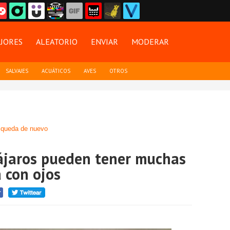
JORES
ALEATORIO
ENVIAR
MODERAR
SALVAJES
ACUÁTICOS
AVES
OTROS
queda de nuevo
pájaros pueden tener muchas
a con ojos