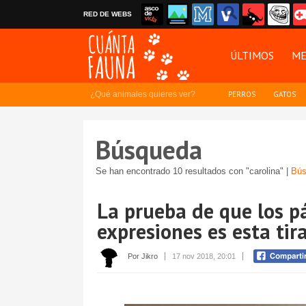
RED DE WEBS
ÚLTIMOS
ME
¿Qué animales quieres ver?
PERROS
GATOS
Búsqueda
Se han encontrado 10 resultados con "carolina" |
Bús
La prueba de que los 
expresiones es esta tir
Por Jikro
17 nov 2018, 20:01