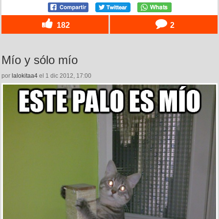
182
2
Mío y sólo mío
por
lalokitaa4
el 1 dic 2012, 17:00