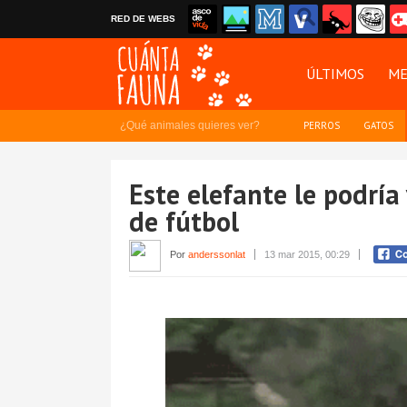
RED DE WEBS
ÚLTIMOS
ME
¿Qué animales quieres ver?
PERROS
GATOS
Este elefante le podría
de fútbol
Por
anderssonlat
13 mar 2015, 00:29