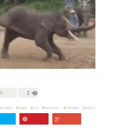
 ☺
2
tbolista
#
chute
#
coz
#
taconazo
#
elefante
#
futbol