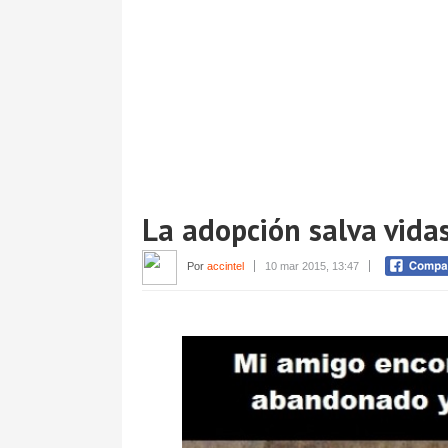
La adopción salva vidas
Por
accintel
10 mar 2015, 13:47