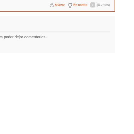
A favor
En contra
(0 votos)
0
a poder dejar comentarios.