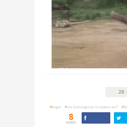
28
#
toque
#
con la trompa no es manos no?
#
fu
8
SHARES