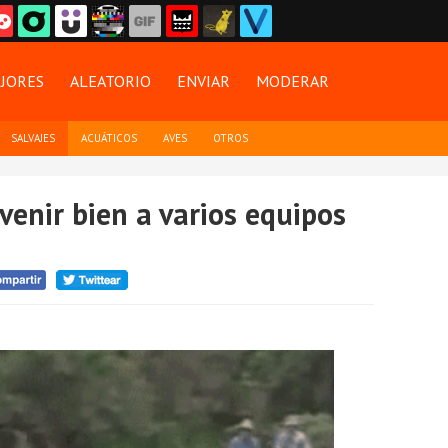
JORES
ALEATORIO
ENVIAR
MODERAR
SALVAJES
ACUÁTICOS
AVES
OTROS
 venir bien a varios equipos