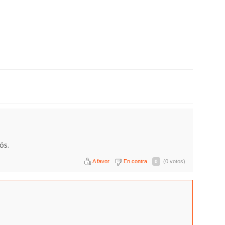
ós.
A favor
En contra
(0 votos)
0