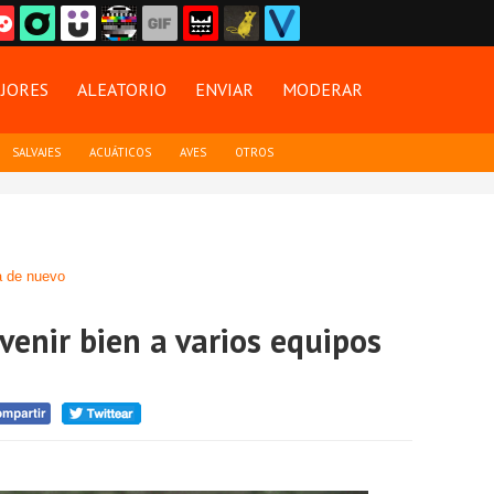
JORES
ALEATORIO
ENVIAR
MODERAR
SALVAJES
ACUÁTICOS
AVES
OTROS
 de nuevo
 venir bien a varios equipos