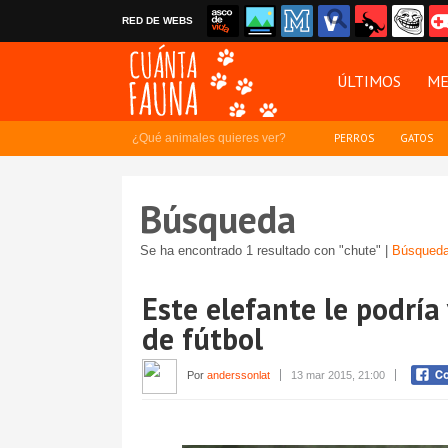
RED DE WEBS
ÚLTIMOS
ME
¿Qué animales quieres ver?
PERROS
GATOS
Búsqueda
Se ha encontrado 1 resultado con "chute" |
Búsqueda
Este elefante le podría
de fútbol
Por
anderssonlat
13 mar 2015, 21:00