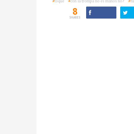
#
toque
#
con la trompa no es manos no?
#
fu
8
SHARES