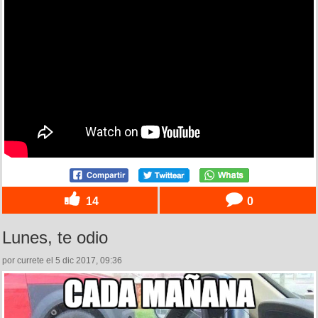
14
0
Lunes, te odio
por currete el 5 dic 2017, 09:36