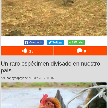
13
0
Un raro espécimen divisado en nuestro
país
por
jhonnypapayone
el 9 dic 2017, 05:02