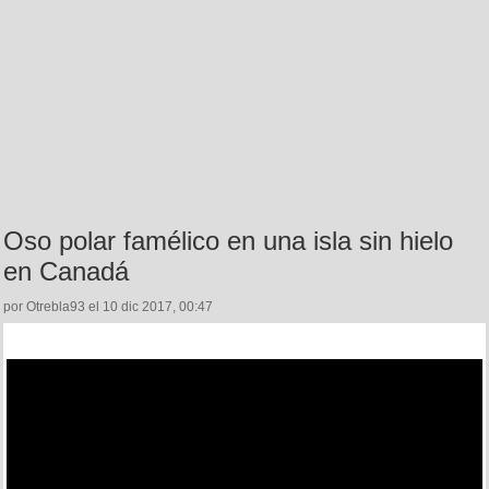
Oso polar famélico en una isla sin hielo
en Canadá
por Otrebla93 el 10 dic 2017, 00:47