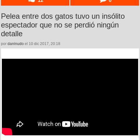
Pelea entre dos gatos tuvo un insólito
espectador que no se perdió ningún
detalle
por
daninudo
el 10 dic 2017, 20:18