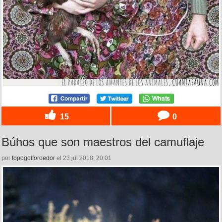
15
0
Búhos que son maestros del camuflaje
por
topogolforoedor
el 23 jul 2018, 20:01