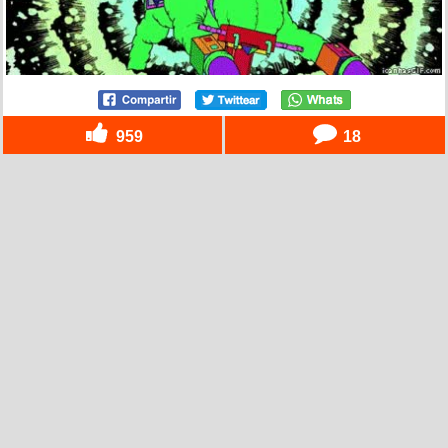
959
18