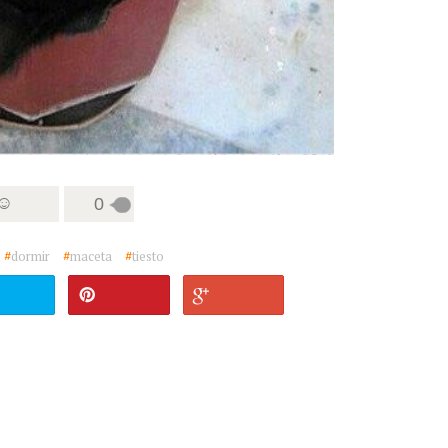
 ☺
0
#
dormir
#
maceta
#
tiesto