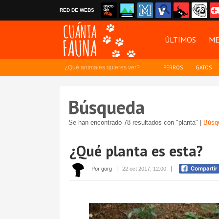
RED DE WEBS
ÚLTIMOS
ME
¿Qué animales quieres ver?
PERROS
GATOS
Búsqueda
Se han encontrado 78 resultados con "planta" |
Búsq
¿Qué planta es esta?
Por gorg
22 oct 2017, 12:00