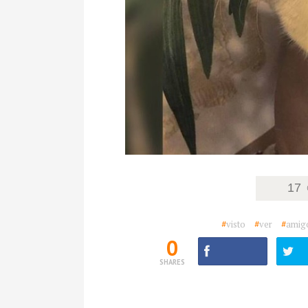
17
#
visto
#
ver
#
amig
0
SHARES