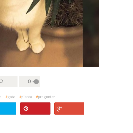
 ☺
0
o
#
gato
#
planta
#
preguntar