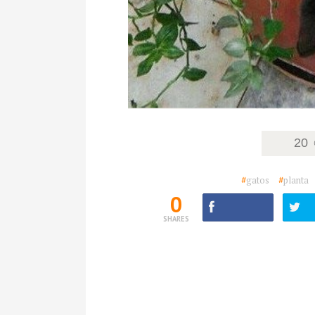
20
#
gatos
#
planta
0
SHARES