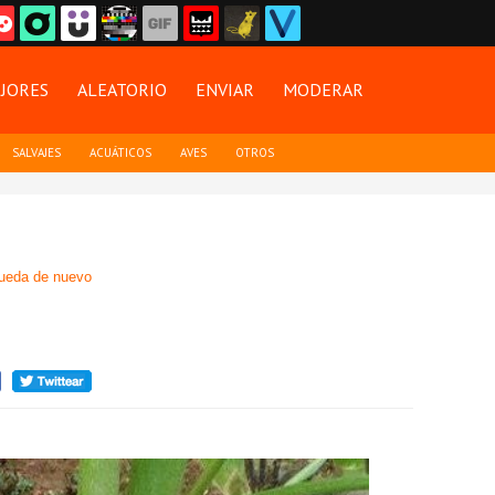
JORES
ALEATORIO
ENVIAR
MODERAR
SALVAJES
ACUÁTICOS
AVES
OTROS
ueda de nuevo