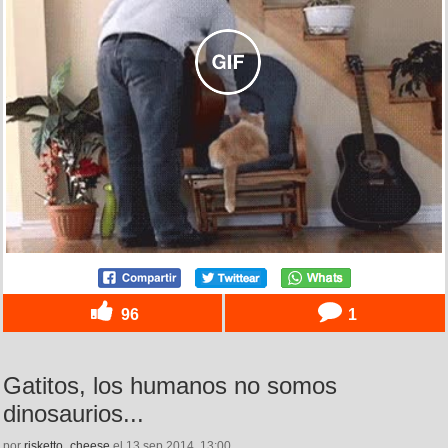
96
1
Gatitos, los humanos no somos
dinosaurios...
por
risketto_cheese
el 13 sep 2014, 13:00