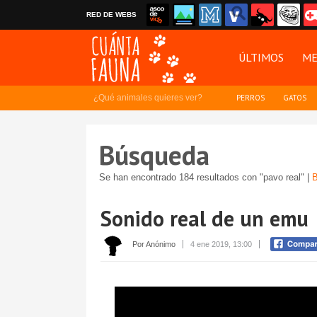
RED DE WEBS
ÚLTIMOS
ME
¿Qué animales quieres ver?
PERROS
GATOS
Búsqueda
Se han encontrado 184 resultados con "pavo real" |
B
Sonido real de un emu
Por Anónimo
4 ene 2019, 13:00