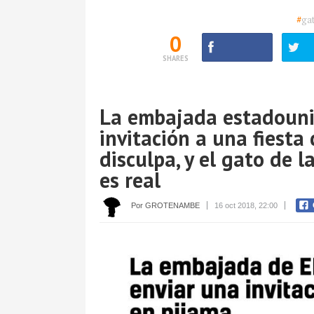
#
ga
0
SHARES
La embajada estadouni
invitación a una fiesta
disculpa, y el gato de l
es real
Por GROTENAMBE
16 oct 2018, 22:00