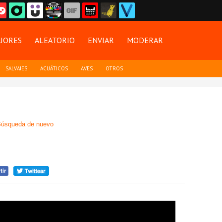
JORES
ALEATORIO
ENVIAR
MODERAR
SALVAJES
ACUÁTICOS
AVES
OTROS
úsqueda de nuevo