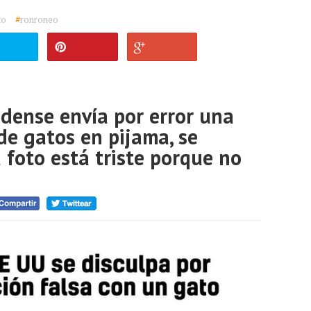
to
#
ronroneo
dense envía por error una
 de gatos en pijama, se
a foto está triste porque no