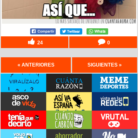
24
0
« ANTERIORES
SIGUIENTES »