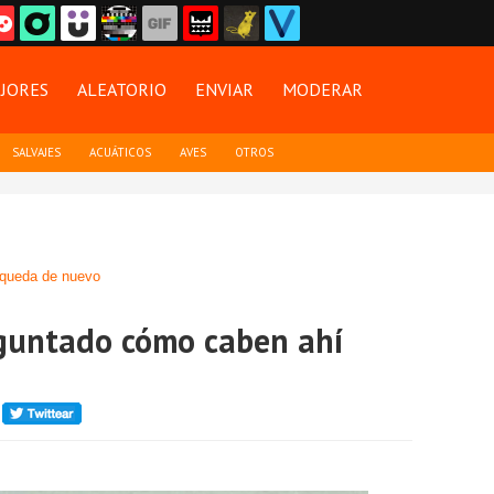
JORES
ALEATORIO
ENVIAR
MODERAR
SALVAJES
ACUÁTICOS
AVES
OTROS
queda de nuevo
eguntado cómo caben ahí