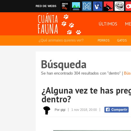
RED DE WEBS
ÚLTIMOS
ME
¿Qué animales quieres ver?
PERROS
GATOS
Búsqueda
Se han encontrado 304 resultados con "dentro" |
Bús
¿Alguna vez te has pr
dentro?
Por gigi
1 nov 2018, 20:00