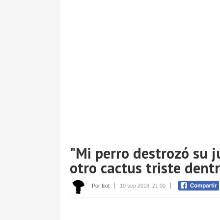
"Mi perro destrozó su j
otro cactus triste dent
Por fixit
10 sep 2018, 21:00