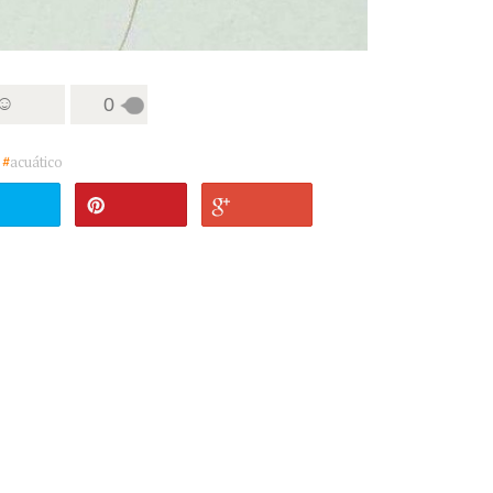
 ☺
0
#
acuático