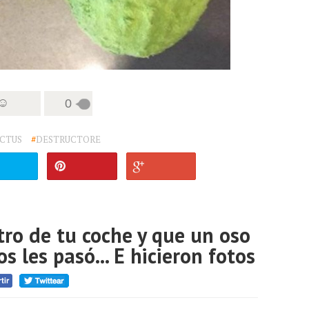
 ☺
0
CTUS
#
DESTRUCTORE
tro de tu coche y que un oso
s les pasó... E hicieron fotos