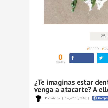
25
#
PERRO
#
CA
0
SHARES
¿Te imaginas estar den
venga a atacarte? A ello
Por bulbasur
1 ago 2018, 20:00