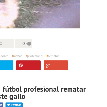
 ☺
0
adores
#
menos
#
profesional
#
rematar
 fútbol profesional rematar
te gallo