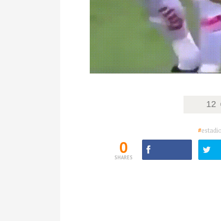
12
#
estadi
0
SHARES