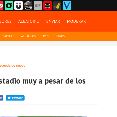
JORES
ALEATORIO
ENVIAR
MODERAR
SALVAJES
ACUÁTICOS
AVES
OTROS
squeda de nuevo
stadio muy a pesar de los