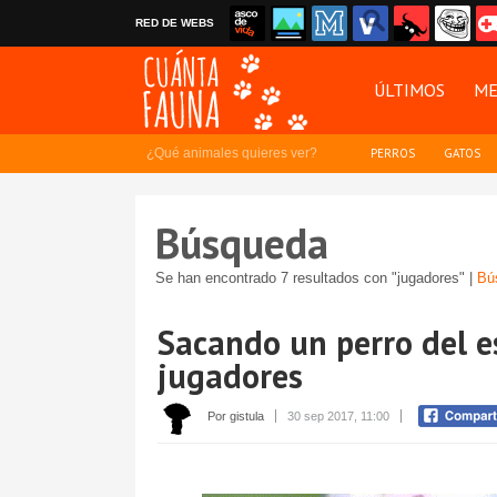
RED DE WEBS
ÚLTIMOS
ME
¿Qué animales quieres ver?
PERROS
GATOS
Búsqueda
Se han encontrado 7 resultados con "jugadores" |
Bú
Sacando un perro del e
jugadores
Por gistula
30 sep 2017, 11:00