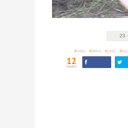
23
#
estilo
#
futbol
#
gallo
#
jug
12
SHARES