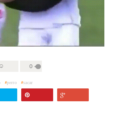
 ☺
0
o
#
perro
#
sacar