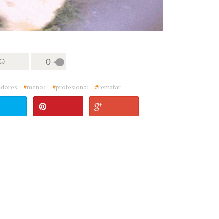
 ☺
0
adores
#
menos
#
profesional
#
rematar