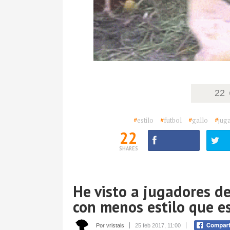
22
#
estilo
#
futbol
#
gallo
#
jug
22
SHARES
He visto a jugadores de
con menos estilo que es
Por vristals
25 feb 2017, 11:00