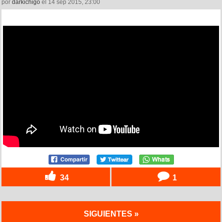
por
darkichigo
el 14 sep 2015, 23:00
34
1
SIGUIENTES »