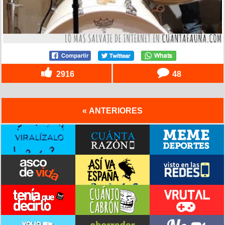
2916
48
« ANTERIORES