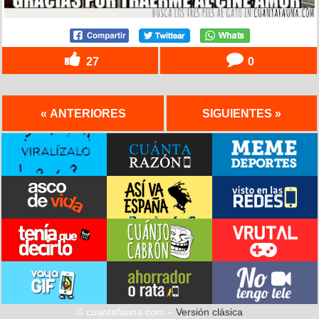
27
0
« ANTERIORES
SIGUIENTES »
© cuantafauna.com –
Versión clásica