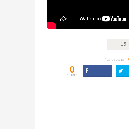
15
#
dinosaurio
0
SHARES