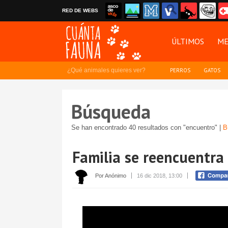
RED DE WEBS
ÚLTIMOS
ME
¿Qué animales quieres ver?
PERROS
GATOS
Búsqueda
Se han encontrado 40 resultados con "encuentro" |
B
Familia se reencuentra 
Por Anónimo
16 dic 2018, 13:00