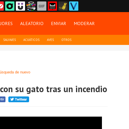
JORES
ALEATORIO
ENVIAR
MODERAR
SALVAJES
ACUÁTICOS
AVES
OTROS
úsqueda de nuevo
con su gato tras un incendio