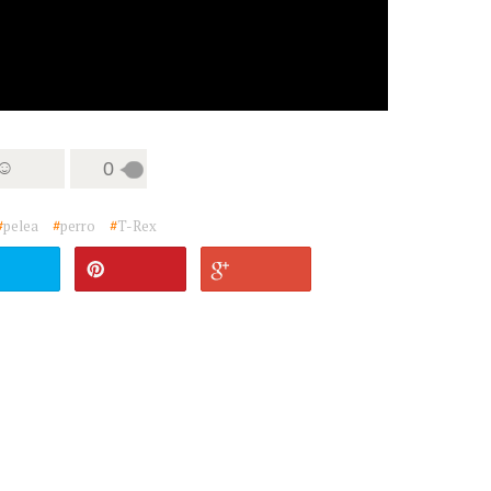
 ☺
0
#
pelea
#
perro
#
T-Rex