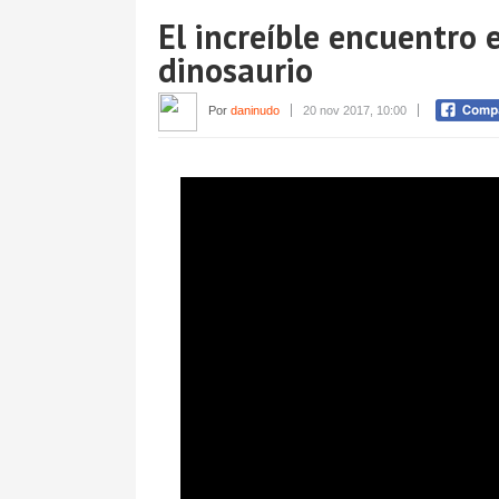
El increíble encuentro 
dinosaurio
Por
daninudo
20 nov 2017, 10:00