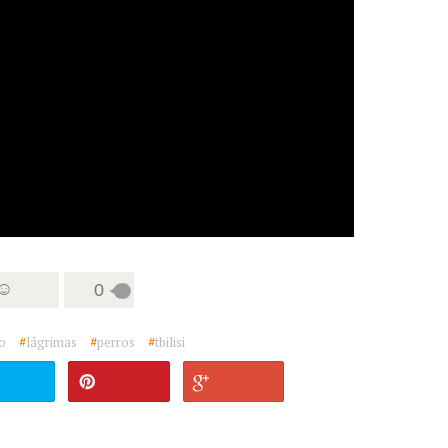
 ☺
0
o
#
lágrimas
#
perros
#
tbilisi