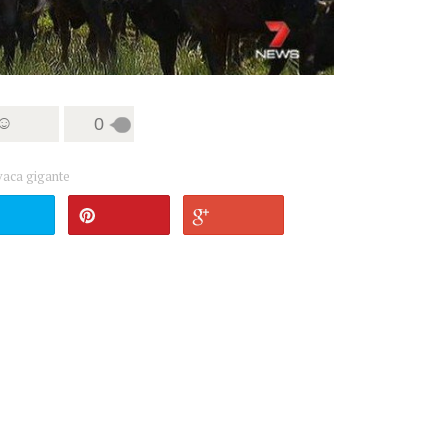
 ☺
0
vaca gigante