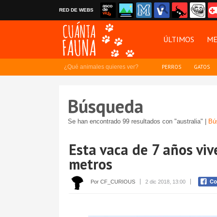
RED DE WEBS
ÚLTIMOS
ME
¿Qué animales quieres ver?
PERROS
GATOS
Búsqueda
Se han encontrado 99 resultados con "australia" |
Bú
Esta vaca de 7 años viv
metros
Por CF_CURIOUS
2 dic 2018, 13:00