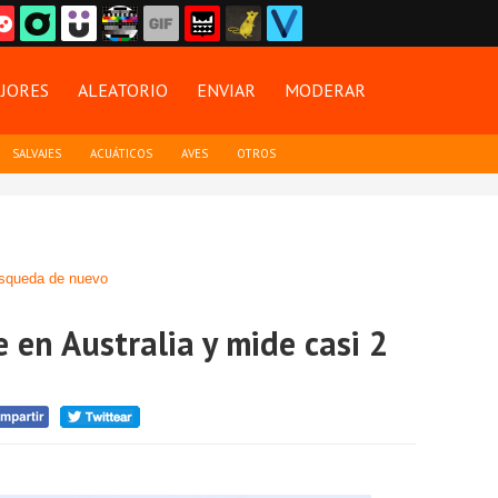
JORES
ALEATORIO
ENVIAR
MODERAR
SALVAJES
ACUÁTICOS
AVES
OTROS
squeda de nuevo
e en Australia y mide casi 2