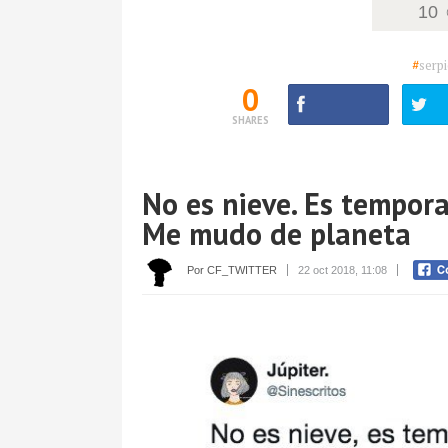
10
#
serp
0
SHARES
No es nieve. Es tempora
Me mudo de planeta
Por CF_TWITTER
22 oct 2018, 11:08