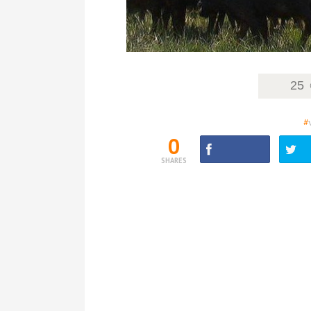
25
#
0
SHARES