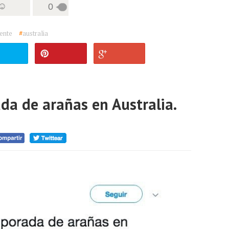
 ☺
0
iente
#
australia
da de arañas en Australia.