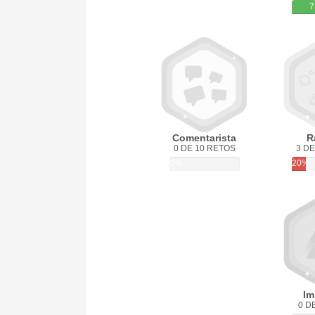
7
Comentarista
R
0 DE 10 RETOS
3 DE
0%
20%
Im
0 D