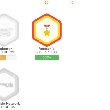
-
10
0
edactor
Veteranía
E 9 RETOS
7 DE 7 RETOS
%
100%
do Network
 12 RETOS