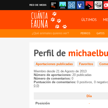
RED DE WEBS
ÚLTIMOS
ME
¿Qué animales quieres ver?
PERROS
GATOS
Perfil de
michaelbu
Aportaciones publicadas
Favoritos
Comen
Miembro desde 21 de Agosto de 2013
Número de aportaciones:
20 publicadas
Número de comentarios:
0
Puntuación de comentarios:
0 positivos, 0 negativ
0,0)
Día
Posición
-