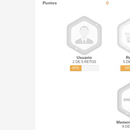
Puntos
0
Usuario
R
2 DE 5 RETOS
5 D
40%
56
Memon
9 DE