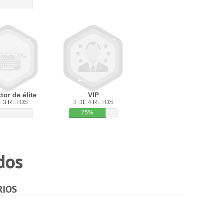
or de élite
VIP
E 3 RETOS
3 DE 4 RETOS
75%
dos
RIOS