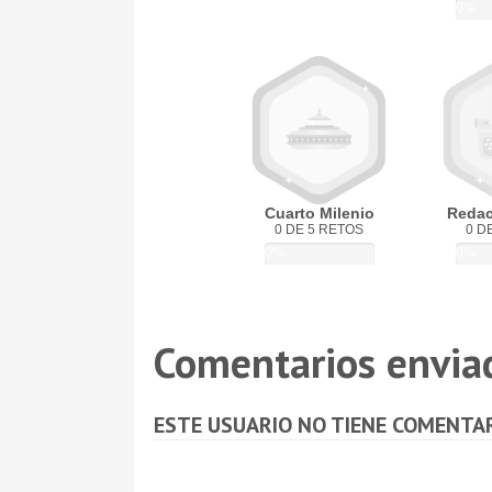
0%
Cuarto Milenio
Redact
0 DE 5 RETOS
0 D
0%
0%
Comentarios envia
ESTE USUARIO NO TIENE COMENTA