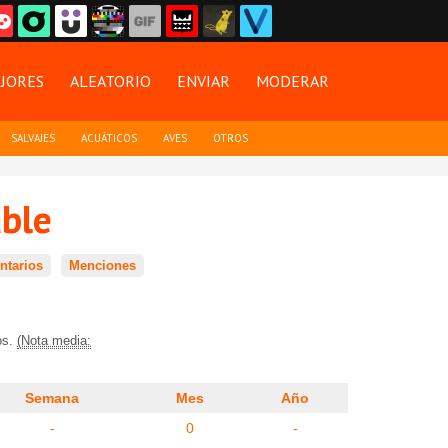
JORES
ALEATORIO
ENVIAR
MODERAR
SALVAJES
ACUÁTICOS
AVES
OTROS
ble
tarios
Menciones
os.
(Nota media:
Semana
Mes
Año
-
0
-