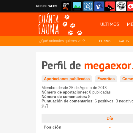
RED DE WEBS
ÚLTIMOS
ME
¿Qué animales quieres ver?
PERROS
GATOS
Perfil de
megaexor
Aportaciones publicadas
Favoritos
Comen
Miembro desde 25 de Agosto de 2013
Número de aportaciones:
0 publicadas
Número de comentarios:
8
Puntuación de comentarios:
6 positivos, 3 negativ
6,7)
Día
Posición
-