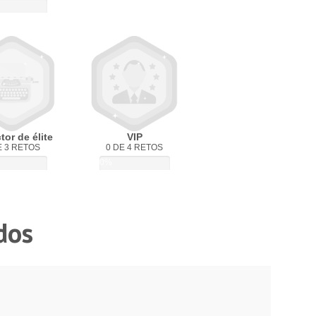
or de élite
VIP
E 3 RETOS
0 DE 4 RETOS
0%
dos