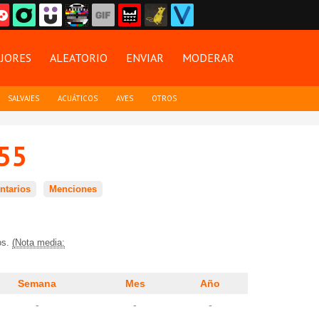
JORES
ALEATORIO
ENVIAR
MODERAR
SALVAJES
ACUÁTICOS
AVES
OTROS
55
tarios
Menciones
os.
(Nota media:
Semana
Mes
Año
-
-
-