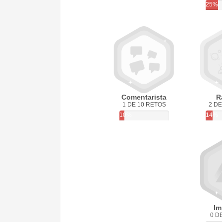
25%
Comentarista
R
1 DE 10 RETOS
2 DE
10%
14%
Im
0 D