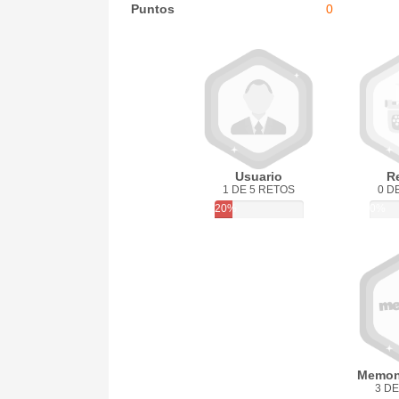
Puntos
0
Usuario
R
1 DE 5 RETOS
0 D
20%
0%
Memon
3 DE