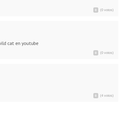
(0 votos)
0
wild cat en youtube
(0 votos)
0
(4 votos)
0