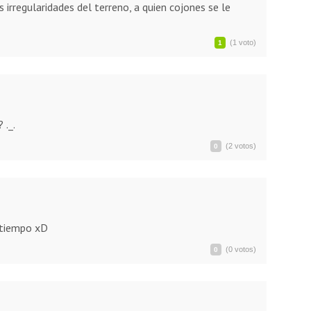
s irregularidades del terreno, a quien cojones se le
(1 voto)
1
 ._.
(2 votos)
0
 tiempo xD
(0 votos)
0