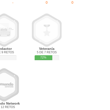
-
0
0
edactor
Veteranía
E 9 RETOS
5 DE 7 RETOS
72%
do Network
 12 RETOS