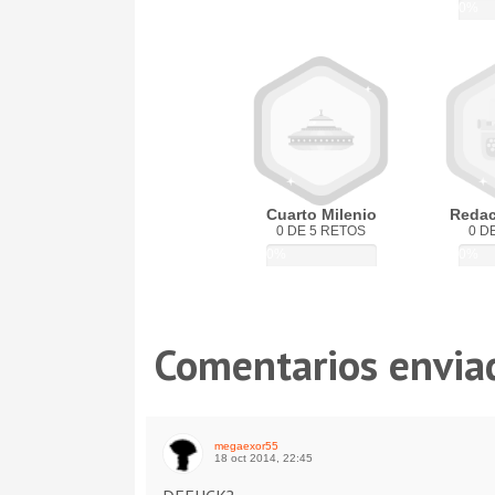
0%
Cuarto Milenio
Redact
0 DE 5 RETOS
0 D
0%
0%
Comentarios envia
megaexor55
18 oct 2014, 22:45