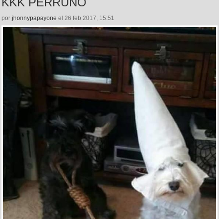
KKK PERRUNO
por
jhonnypapayone
el 26 feb 2017, 15:51