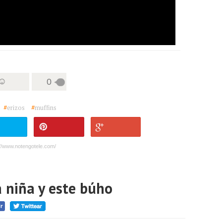
 ☺
0
#
erizos
#
muffins
://www.notengotele.com/
 niña y este búho