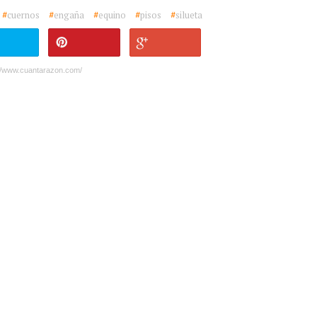
#
cuernos
#
engaña
#
equino
#
pisos
#
silueta
://www.cuantarazon.com/