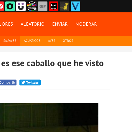
JORES
ALEATORIO
ENVIAR
MODERAR
SALVAJES
ACUÁTICOS
AVES
OTROS
 es ese caballo que he visto