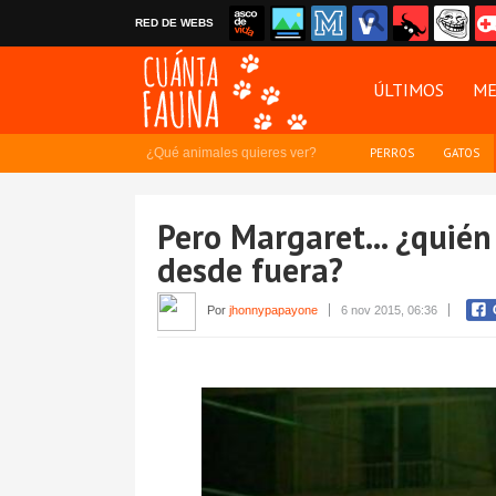
RED DE WEBS
ÚLTIMOS
ME
¿Qué animales quieres ver?
PERROS
GATOS
Pero Margaret... ¿quién
desde fuera?
Por
jhonnypapayone
6 nov 2015, 06:36