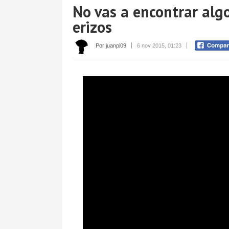
No vas a encontrar alg
erizos
Por juanpi09
6 nov 2015, 01:23