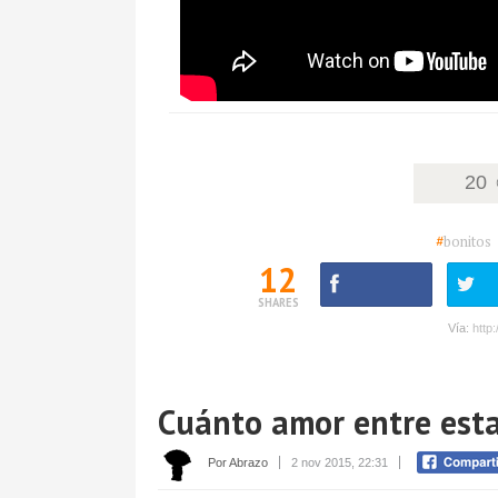
20
#
bonitos
12
SHARES
Vía:
http
Cuánto amor entre esta
Por Abrazo
2 nov 2015, 22:31