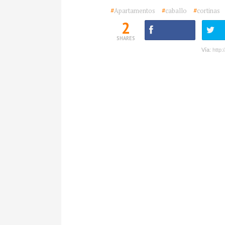
#
Apartamentos
#
caballo
#
cortinas
2
SHARES
Vía:
http