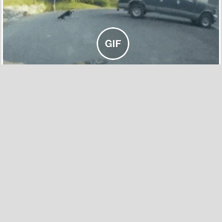
10
0
La oruga "joya" no puede tener un
nombre más apropiado
por glenda el 30 oct 2017, 16:18