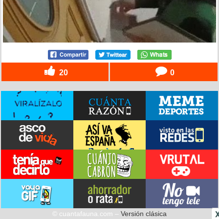
20
0
© cuantafauna.com –
Versión clásica