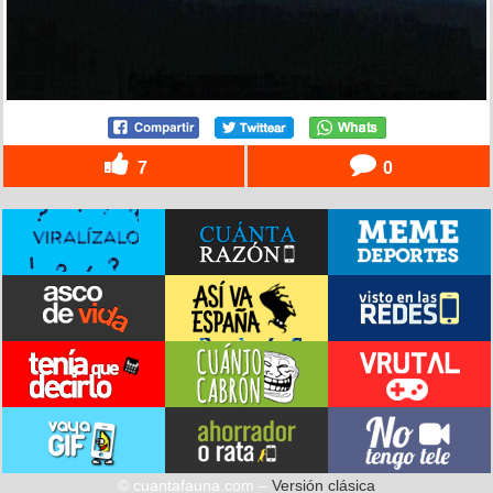
7
0
© cuantafauna.com –
Versión clásica