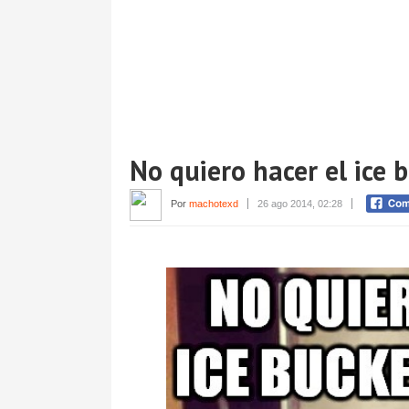
No quiero hacer el ice 
Por
machotexd
26 ago 2014, 02:28