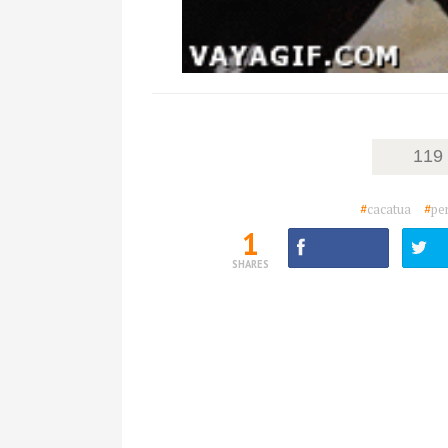
119
#
cacatua
#
pe
1
SHARES