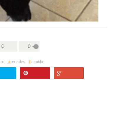
 ☺
0
rro
#
cereales
#
comida