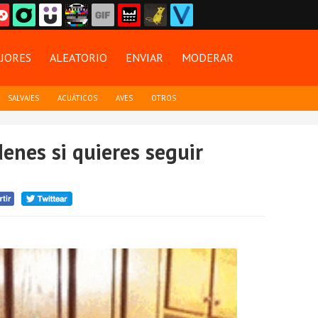
JORES
ALEATORIO
ENVIAR
MODERAR
SALVAJES
ACUÁTICOS
AVES
OTROS
denes si quieres seguir