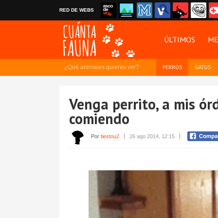
RED DE WEBS
ÚLTIMOS
ME
¿Qué animales quieres ver?
PERROS
GATOS
Venga perrito, a mis ór
comiendo
Por
tiestou2
26 ago 2014, 12:15