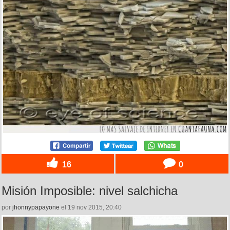
16
0
Misión Imposible: nivel salchicha
por
jhonnypapayone
el 19 nov 2015, 20:40