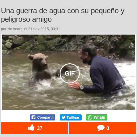
Una guerra de agua con su pequeño y
peligroso amigo
por No vears! el 21 nov 2015, 03:31
37
0