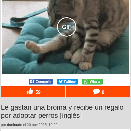
59
0
Le gastan una broma y recibe un regalo
por adoptar perros [inglés]
por
daninudo
el 20 nov 2015, 10:29