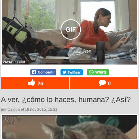
26
0
A ver, ¿cómo lo haces, humana? ¿Así?
por Catoga el 18 nov 2015, 15:31