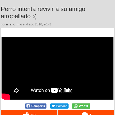
Perro intenta revivir a su amigo
atropellado :(
por
n_a_c_h_o
el 4 ago 2016, 20:41