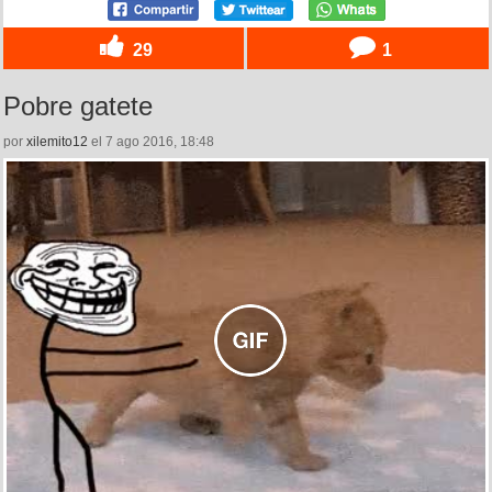
29
1
Pobre gatete
por
xilemito12
el 7 ago 2016, 18:48