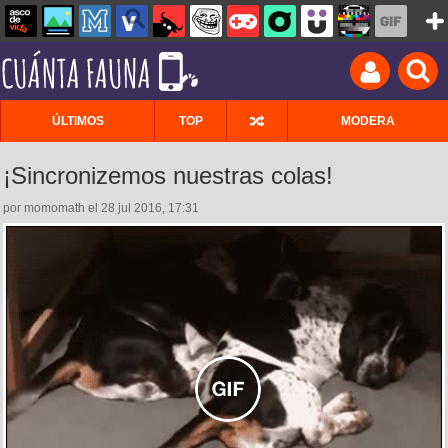
ÚLTIMOS
TOP
MODERA
¡Sincronizemos nuestras colas!
por momomath el 28 jul 2016, 17:31