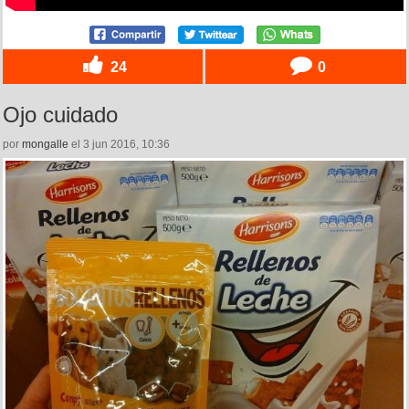
24
0
Ojo cuidado
por
mongalle
el 3 jun 2016, 10:36