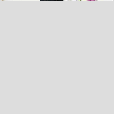
14
0
El verdadero Rey de la casa
por dastin el 3 may 2017, 21:32
16
0
¿Panda o perro?
por chomin el 11 may 2017, 11:39