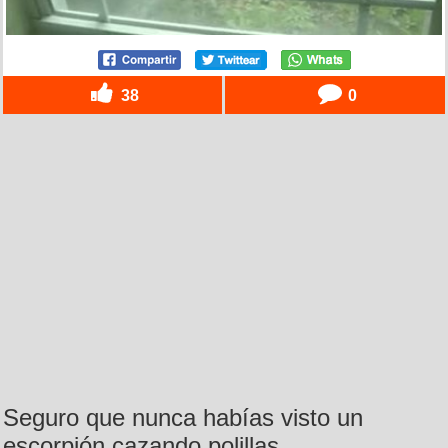
38
0
Seguro que nunca habías visto un
escorpión cazando polillas