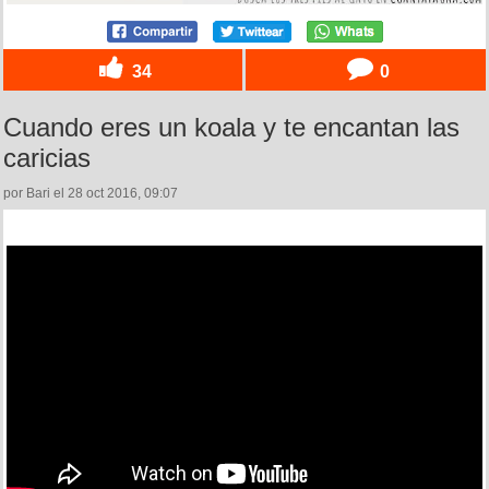
34
0
Cuando eres un koala y te encantan las
caricias
por Bari el 28 oct 2016, 09:07