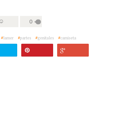
 ☺
0
#
lamer
#
partes
#
genitales
#
camiseta