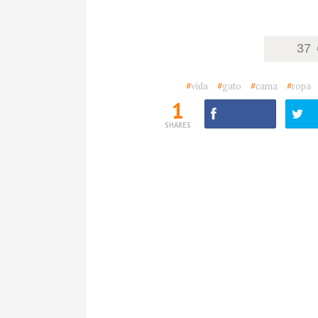
37
#
vida
#
gato
#
cama
#
ropa
1
SHARES