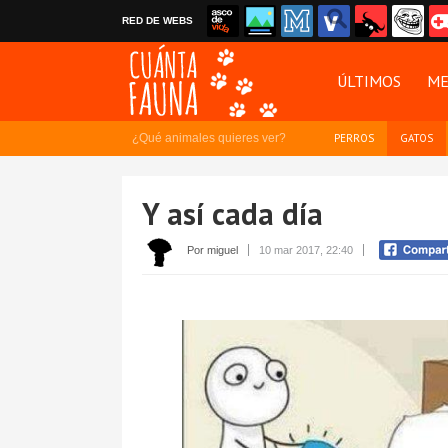
RED DE WEBS
ÚLTIMOS
ME
¿Qué animales quieres ver?
PERROS
GATOS
Y así cada día
Por miguel
10 mar 2017, 22:40