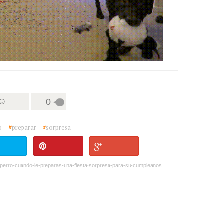
 ☺
0
o
#
preparar
#
sorpresa
u-perro-cuando-le-preparas-una-fiesta-sorpresa-para-su-cumpleanos