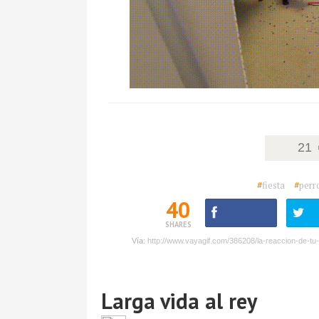
21
#
fiesta
#
perr
40
SHARES
Vía:
http://www.vayagif.com/386208/la-reaccion-de-t
Larga vida al rey