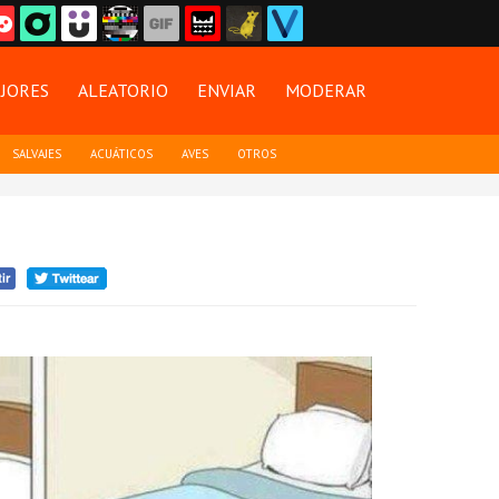
JORES
ALEATORIO
ENVIAR
MODERAR
SALVAJES
ACUÁTICOS
AVES
OTROS