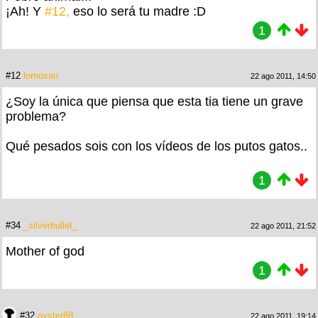
¡Ah! Y
#12,
eso lo será tu madre :D
1
#12
lomosan
22 ago 2011, 14:50
¿Soy la única que piensa que esta tia tiene un grave
problema?
Qué pesados sois con los vídeos de los putos gatos..
1
#34
_silverbullet_
22 ago 2011, 21:52
Mother of god
1
#32
oyster88
22 ago 2011, 19:14