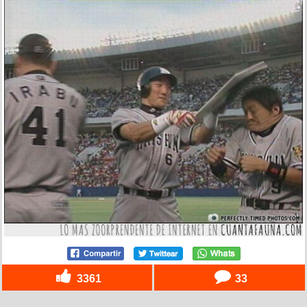
3361
33