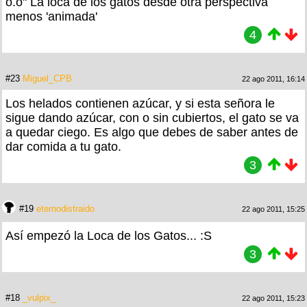
o.o" La loca de los gatos desde otra perspectiva
menos 'animada'
4
#23
Miguel_CPB
22 ago 2011, 16:14
Los helados contienen azúcar, y si esta señora le
sigue dando azúcar, con o sin cubiertos, el gato se va
a quedar ciego. Es algo que debes de saber antes de
dar comida a tu gato.
3
#19
eternodistraido
22 ago 2011, 15:25
Así empezó la Loca de los Gatos... :S
3
#18
_vulpix_
22 ago 2011, 15:23