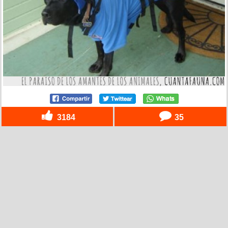
3184
35