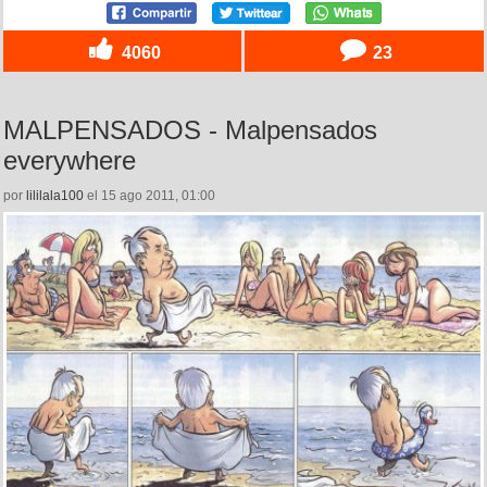
4060
23
MALPENSADOS - Malpensados
everywhere
por
lililala100
el 15 ago 2011, 01:00