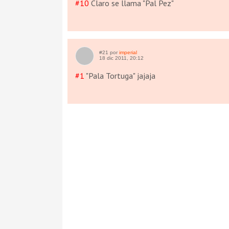
#10
Claro se llama "Pal Pez"
#21 por
imperial
18 dic 2011, 20:12
#1
"Pala Tortuga" jajaja