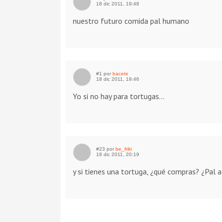
18 dic 2011, 19:48
nuestro futuro comida pal humano
#1 por
bacete
18 dic 2011, 19:46
Yo si no hay para tortugas...
#23 por
be_friki
18 dic 2011, 20:19
y si tienes una tortuga, ¿qué compras? ¿Pal 