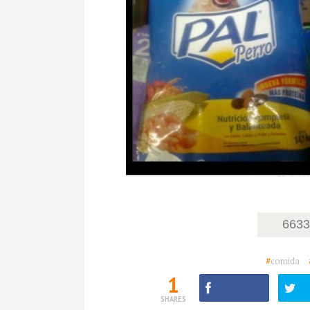
663
#
comida
1
SHARES