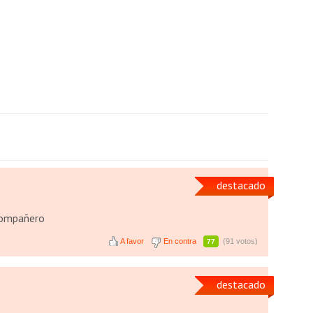
destacado
"compañero
A favor
En contra
(91 votos)
77
destacado