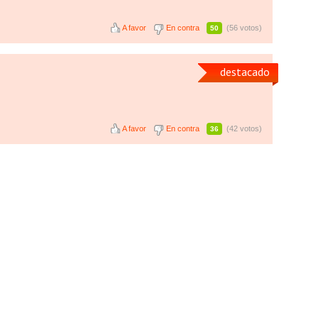
A favor
En contra
(56 votos)
50
destacado
A favor
En contra
(42 votos)
36