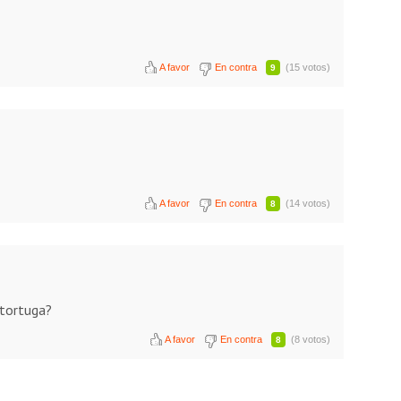
A favor
En contra
(15 votos)
9
A favor
En contra
(14 votos)
8
atortuga?
A favor
En contra
(8 votos)
8