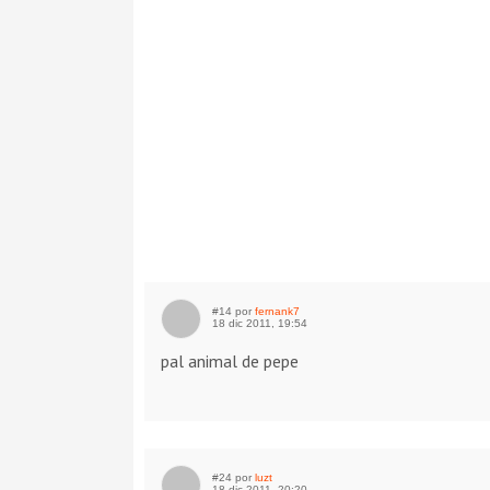
#14 por
fernank7
18 dic 2011, 19:54
pal animal de pepe
#24 por
luzt
18 dic 2011, 20:20