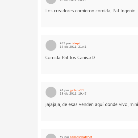
Los creadores comieron comida, Pal Ingenio.
#33 por
telepi
18 dic 2011, 21:41
Comida Pal los Canis.xD
#4 por
gallade21
18 dic 2011, 19:47
jajajaja, de esas venden aquí donde vivo, mi
#7 por
carlitoschofchof