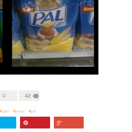
3 ☺
42
#
gato
#
perro
#
pal