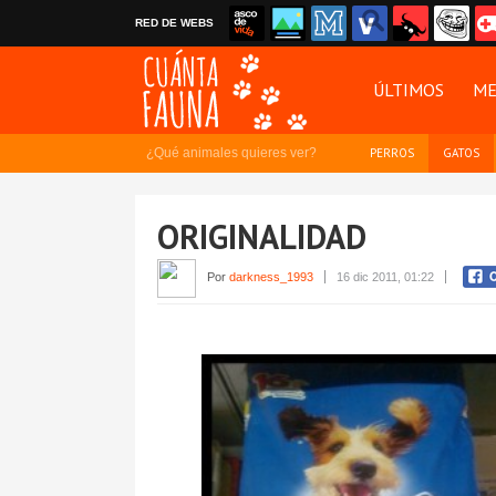
RED DE WEBS
ÚLTIMOS
ME
¿Qué animales quieres ver?
PERROS
GATOS
ORIGINALIDAD
Por
darkness_1993
16 dic 2011, 01:22