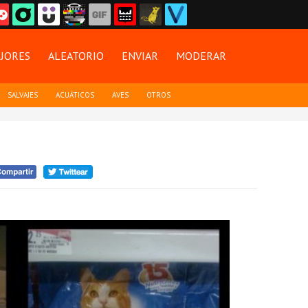
JORES
ALEATORIO
ENVIAR
MODERAR
SALVAJES
ACUÁTICOS
AVES
OTROS