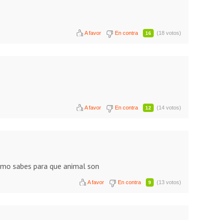
A favor
En contra
(18 votos)
16
A favor
En contra
(14 votos)
12
nimo sabes para que animal son
A favor
En contra
(13 votos)
9