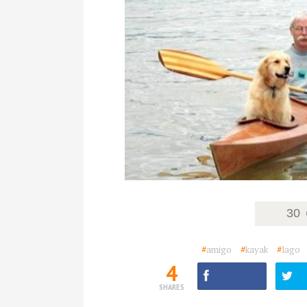
30
#
amigo
#
kayak
#
lago
4
SHARES