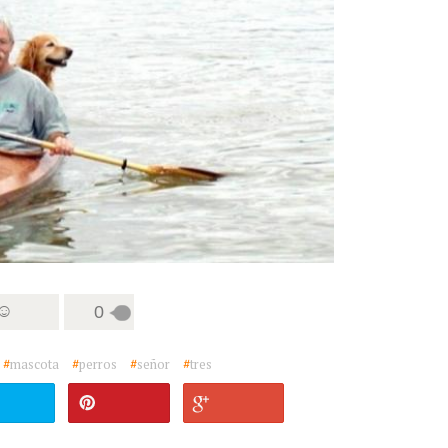
 ☺
0
#
mascota
#
perros
#
señor
#
tres