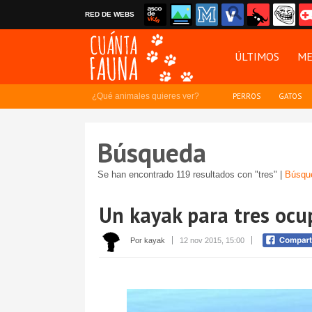
RED DE WEBS
ÚLTIMOS
ME
¿Qué animales quieres ver?
PERROS
GATOS
Búsqueda
Se han encontrado 119 resultados con "tres" |
Búsqu
Un kayak para tres ocu
Por kayak
12 nov 2015, 15:00