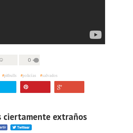
 ☺
0
#
pitbulls
#
policías
#
salvados
s ciertamente extraños