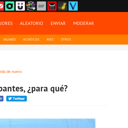
JORES
ALEATORIO
ENVIAR
MODERAR
SALVAJES
ACUÁTICOS
AVES
OTROS
eda de nuevo
pantes, ¿para qué?