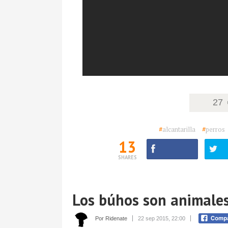
27
#
alcantarilla
#
perros
13
SHARES
Los búhos son animale
Por Ridenate
22 sep 2015, 22:00