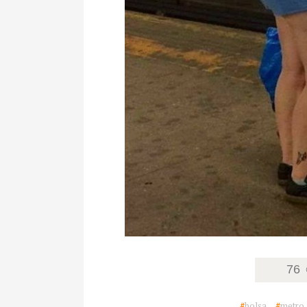
76
#
bolsa
#
metro