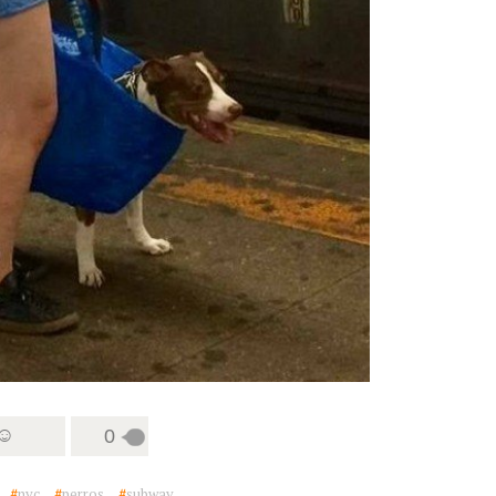
 ☺
0
#
nyc
#
perros
#
subway