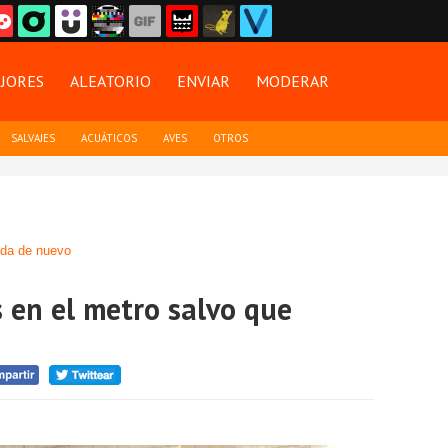
JORES
ALEATORIO
ENVIAR
MODERAR
SALVAJES
ACUÁTICOS
AVES
OTROS
da de nuevo
s en el metro salvo que