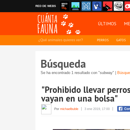
RED DE WEBS
ÚLTIMOS
ME
¿Qué animales quieres ver?
PERROS
GATOS
Búsqueda
Se ha encontrado 1 resultado con "subway" |
Búsque
"Prohibido llevar perro
vayan en una bolsa"
Por
michaelbuble
3 ene 2019, 17:00