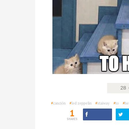
28
#
canción
#
led zeppelin
#
staiway
#
to
#
he
1
SHARES