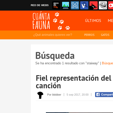
RED DE WEBS
ÚLTIMOS
ME
¿Qué animales quieres ver?
PERROS
GATOS
Búsqueda
Se ha encontrado 1 resultado con "staiway" |
Búsque
Fiel representación del 
canción
Por blobber
5 sep 2017, 20:00