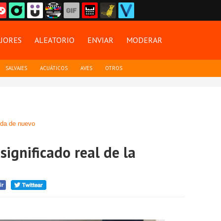
JORES
ALEATORIO
ENVIAR
MODERAR
SALVAJES
ACUÁTICOS
AVES
OTROS
da de nuevo
significado real de la