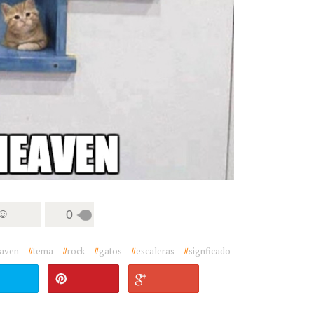
 ☺
0
aven
#
tema
#
rock
#
gatos
#
escaleras
#
signficado