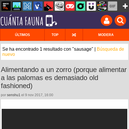
ÚLTIMOS
TOP
MODERA
Se ha encontrado 1 resultado con "sausage" |
Búsqueda de
nuevo
Alimentando a un zorro (porque alimentar
a las palomas es demasiado old
fashioned)
por
senshu1
el 9 nov 2017, 16:00